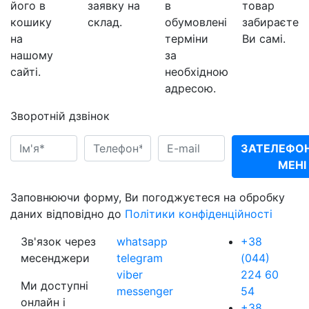
його в
заявку на
в
товар
кошику
склад.
обумовлені
забираєте
на
терміни
Ви самі.
нашому
за
сайті.
необхідною
адресою.
Зворотній дзвінок
ЗАТЕЛЕФО
МЕНІ
Заповнюючи форму, Ви погоджуєтеся на обробку
даних відповідно до
Політики конфіденційності
Зв'язок через
whatsapp
+38
месенджери
telegram
(044)
viber
224 60
Ми доступні
messenger
54
онлайн і
+38