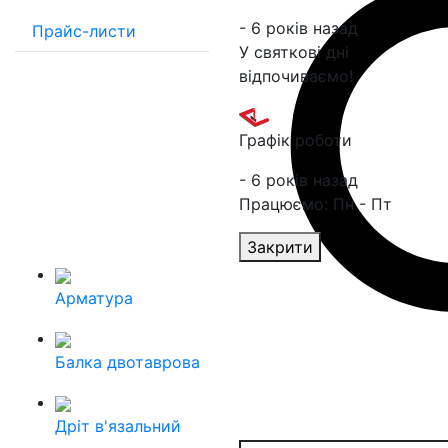
- 6 років назад
Прайс-листи
У святкові дні
відпочиваємо!
Графік роботи
- 6 років назад
Працюємо: Пн - Пт
Закрити
Арматура
Балка двотаврова
Дріт в'язальний