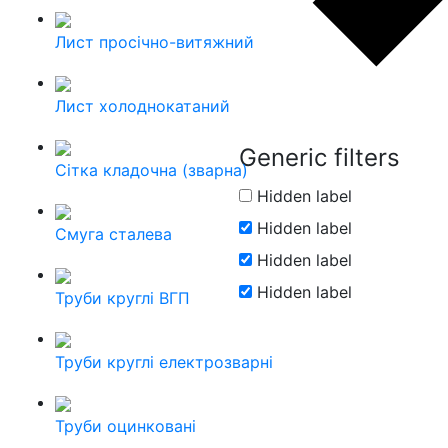
Лист просічно-витяжний
Лист холоднокатаний
Generic filters
Сітка кладочна (зварна)
Hidden label
Hidden label
Смуга сталева
Hidden label
Hidden label
Труби круглі ВГП
Труби круглі електрозварні
Труби оцинковані