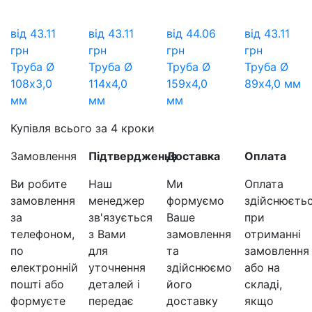
від
43.11
від
43.11
від
44.06
від
43.11
грн
грн
грн
грн
Труба Ø
Труба Ø
Труба Ø
Труба Ø
108х3,0
114х4,0
159х4,0
89х4,0 мм
мм
мм
мм
Купівля всього за 4 кроки
Замовлення
Підтвердження
Доставка
Оплата
Ви робите
Наш
Ми
Оплата
замовлення
менеджер
формуємо
здійснюєть
за
зв'язується
Ваше
при
телефоном,
з Вами
замовлення
отриманні
по
для
та
замовлення
електронній
уточнення
здійснюємо
або на
пошті або
деталей і
його
складі,
формуєте
передає
доставку
якщо