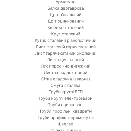
Арматура
Балка двотаврова
Дріт в'язальний
Дріт оцинкований
Квадрат сталевий
Круг сталевий
Кутик сталевий рівнополичний
Лист сталевий гарячекатаний
Лист гарячекатаний рифлений
Лист оцинкований
Лист просічно-витяжний
Лист холоднокатаний
Сітка кладочна (зварна)
Смуга сталева
Труби круглі ВГП
Труби круглі електрозварні
Труби оцинковані
Труби профільні квадратні
Труби профільні прямокутні
Швелер
Супутні товари