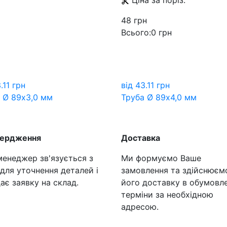
Ціна за
поріз:
48 грн
Всього:
0 грн
.11
грн
від
43.11
грн
 Ø 89х3,0 мм
Труба Ø 89х4,0 мм
вердження
Доставка
енеджер зв'язується з
Ми формуємо Ваше
для уточнення деталей і
замовлення та здійснюєм
ає заявку на склад.
його доставку в обумовле
терміни за необхідною
адресою.