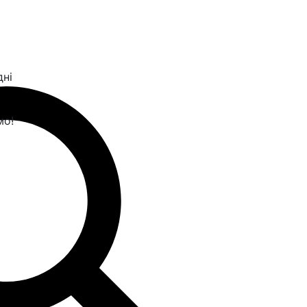
дні
мо!