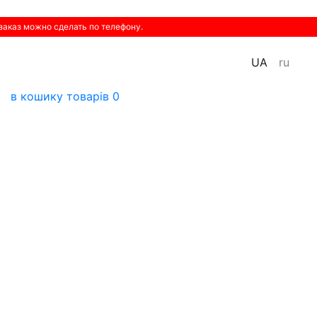
 заказ можно сделать по телефону.
UA
ru
в кошику
товарів
0