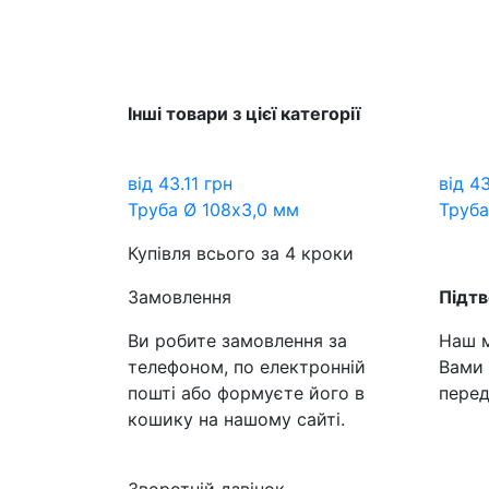
Інші товари з цієї категорії
від
43.11
грн
від
43
Труба Ø 108х3,0 мм
Труба
Купівля всього за 4 кроки
Замовлення
Підт
Ви робите замовлення за
Наш м
телефоном, по електронній
Вами 
пошті або формуєте його в
перед
кошику на нашому сайті.