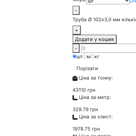
Оч
-
Труба Ø 102х3,0 мм кількі
+
Додати у кошик
-
шт
м
кг
Порізати
Ціна за
тонну:
43110 грн
Ціна за
метр:
329.79 грн
Ціна за
хлист:
1978.75 грн