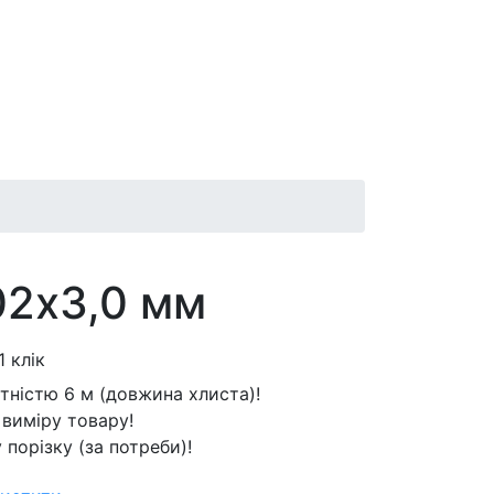
02х3,0 мм
 клік
тністю 6 м (довжина хлиста)!
виміру товару!
 порізку (за потреби)!