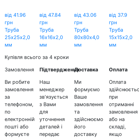
від
41.96
від
47.84
від
43.06
від
37.9
грн
грн
грн
грн
Труба
Труба
Труба
Труба
25х25х2,0
16х16х2,0
80х80х4,0
15х15х2,0
мм
мм
мм
мм
Купівля всього за 4 кроки
Замовлення
Підтвердження
Доставка
Оплата
Ви робите
Наш
Ми
Оплата
замовлення
менеджер
формуємо
здійснюєть
за
зв'язується
Ваше
при
телефоном,
з Вами
замовлення
отриманні
по
для
та
замовлення
електронній
уточнення
здійснюємо
або на
пошті або
деталей і
його
складі,
формуєте
передає
доставку
якщо