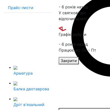
- 6 років назад
Прайс-листи
У святкові дні
відпочиваємо!
Графік роботи
- 6 років назад
Працюємо: Пн - Пт
Закрити
Арматура
Балка двотаврова
Дріт в'язальний