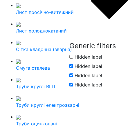
Лист просічно-витяжний
Лист холоднокатаний
Generic filters
Сітка кладочна (зварна)
Hidden label
Hidden label
Смуга сталева
Hidden label
Hidden label
Труби круглі ВГП
Труби круглі електрозварні
Труби оцинковані