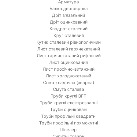
Арматура
Балка двотаврова
Дріт в'язальний
Дріт оцинкований
Квадрат сталевий
Круг сталевий
Кутик сталевий рівнополичний
Лист сталевий гарячекатаний
Лист гарячекатаний рифлений
Лист оцинкований
Лист просічно-витяжний
Лист холоднокатаний
Сітка кладочна (зварна)
Смуга сталева
Труби круглі ВГП
Труби круглі електрозварні
Труби оцинковані
Труби профільні квадратні
Труби профільні прямокутні
Швелер
Супутні товари