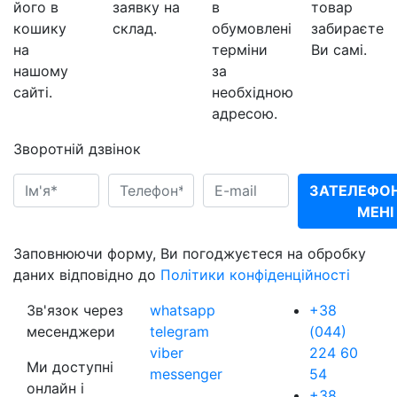
його в
заявку на
в
товар
кошику
склад.
обумовлені
забираєте
на
терміни
Ви самі.
нашому
за
сайті.
необхідною
адресою.
Зворотній дзвінок
ЗАТЕЛЕФО
МЕНІ
Заповнюючи форму, Ви погоджуєтеся на обробку
даних відповідно до
Політики конфіденційності
Зв'язок через
whatsapp
+38
месенджери
telegram
(044)
viber
224 60
Ми доступні
messenger
54
онлайн і
+38