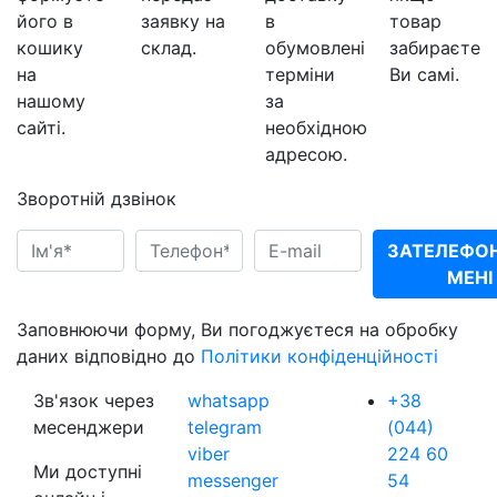
його в
заявку на
в
товар
кошику
склад.
обумовлені
забираєте
на
терміни
Ви самі.
нашому
за
сайті.
необхідною
адресою.
Зворотній дзвінок
ЗАТЕЛЕФО
МЕНІ
Заповнюючи форму, Ви погоджуєтеся на обробку
даних відповідно до
Політики конфіденційності
Зв'язок через
whatsapp
+38
месенджери
telegram
(044)
viber
224 60
Ми доступні
messenger
54