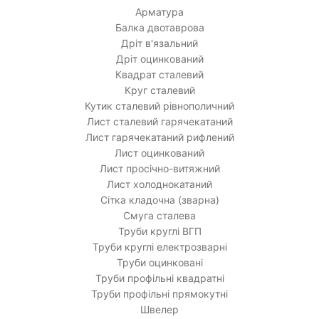
Арматура
Балка двотаврова
Дріт в'язальний
Дріт оцинкований
Квадрат сталевий
Круг сталевий
Кутик сталевий рівнополичний
Лист сталевий гарячекатаний
Лист гарячекатаний рифлений
Лист оцинкований
Лист просічно-витяжний
Лист холоднокатаний
Сітка кладочна (зварна)
Смуга сталева
Труби круглі ВГП
Труби круглі електрозварні
Труби оцинковані
Труби профільні квадратні
Труби профільні прямокутні
Швелер