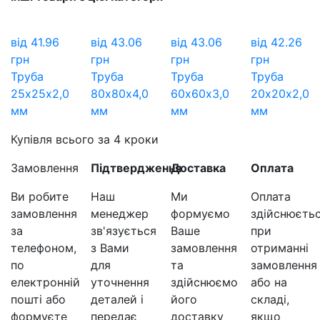
від
41.96
від
43.06
від
43.06
від
42.26
грн
грн
грн
грн
Труба
Труба
Труба
Труба
25х25х2,0
80х80х4,0
60х60х3,0
20х20х2,0
мм
мм
мм
мм
Купівля всього за 4 кроки
Замовлення
Підтвердження
Доставка
Оплата
Ви робите
Наш
Ми
Оплата
замовлення
менеджер
формуємо
здійснюєть
за
зв'язується
Ваше
при
телефоном,
з Вами
замовлення
отриманні
по
для
та
замовлення
електронній
уточнення
здійснюємо
або на
пошті або
деталей і
його
складі,
формуєте
передає
доставку
якщо