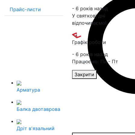
- 6 років назад
Прайс-листи
У святкові дні
відпочиваємо!
Графік роботи
- 6 років назад
Працюємо: Пн - Пт
Закрити
Арматура
Балка двотаврова
Дріт в'язальний