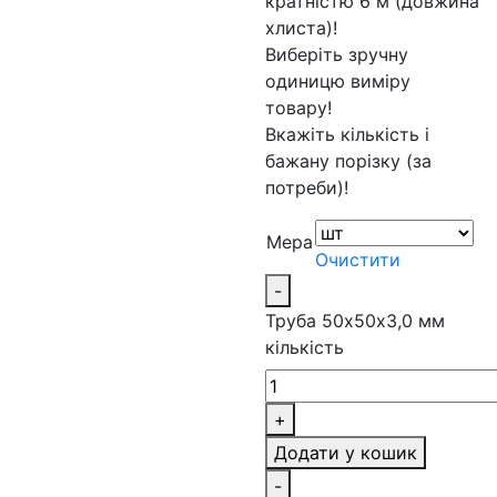
кратністю 6 м (довжина
хлиста)!
Виберіть зручну
одиницю виміру
товару!
Вкажіть кількість і
бажану порізку (за
потреби)!
Мера
Очистити
-
Труба 50х50х3,0 мм
кількість
+
Додати у кошик
-