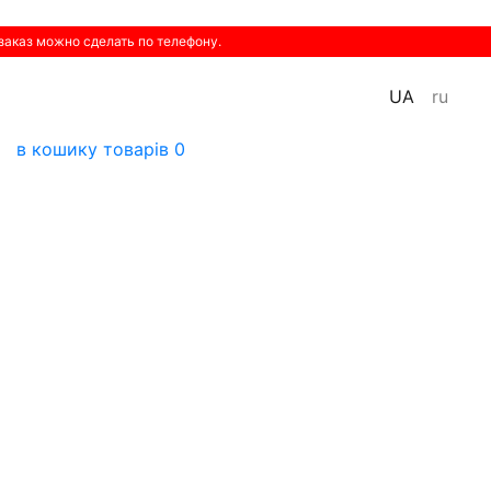
 заказ можно сделать по телефону.
UA
ru
в кошику
товарів
0