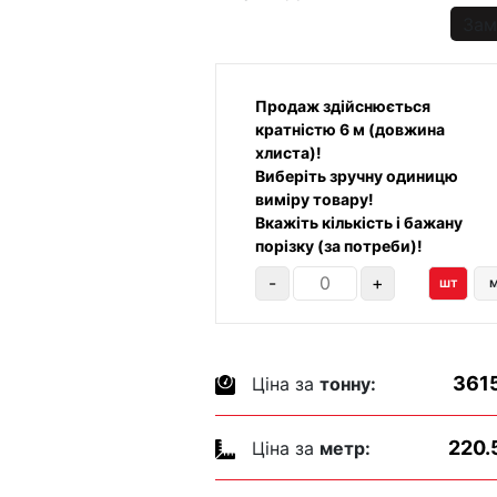
Зам
Продаж здійснюється
кратністю 6 м (довжина
хлиста)!
Виберіть зручну одиницю
виміру товару!
Вкажіть кількість і бажану
порізку (за потреби)!
-
+
шт
361
Ціна за
тонну:
220.
Ціна за
метр: