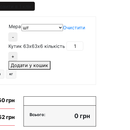
овити в 1 клік
Мера
Очистити
-
Кутик 63х63х6 кількість
+
Додати у кошик
м
кг
50 грн
Всього:
0 грн
52 грн