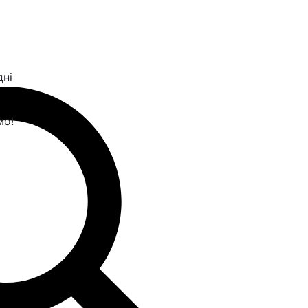
дні
мо!