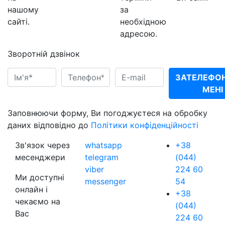
нашому
за
сайті.
необхідною
адресою.
Зворотній дзвінок
ЗАТЕЛЕФО
МЕНІ
Заповнюючи форму, Ви погоджуєтеся на обробку
даних відповідно до
Політики конфіденційності
Зв'язок через
whatsapp
+38
месенджери
telegram
(044)
viber
224 60
Ми доступні
messenger
54
онлайн і
+38
чекаємо на
(044)
Вас
224 60