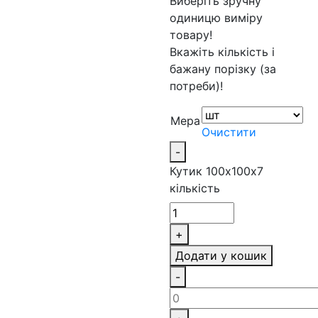
Виберіть зручну
одиницю виміру
товару!
Вкажіть кількість і
бажану порізку (за
потреби)!
Мера
Очистити
-
Кутик 100x100х7
кількість
+
Додати у кошик
-