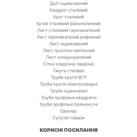
Дріт оцинкований
Квадрат сталевий
Круг сталевий
Кутик сталевий рівнополичний
Лист сталевий гарячекатаний
Лист гарячекатаний рифлений
Лист оцинкований
Лист просічно-витяжний
Лист холоднокатаний
Сітка кладочна (зварна)
Смуга сталева
Труби круглі ВГП
Труби круглі електрозварні
Труби оцинковані
Труби профільні квадратні
Труби профільні прямокутні
Швелер
Супутні товари
КОРИСНІ ПОСИЛАННЯ