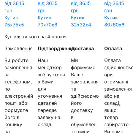
від
36.15
від
36.15
від
36.15
від
36.15
грн
грн
грн
грн
Кутик
Кутик
Кутик
Кутик
75х75х5
70х70х6
32х32х4
80x80х6
Купівля всього за 4 кроки
Замовлення
Підтвердження
Доставка
Оплата
Ви робите
Наш
Ми
Оплата
замовлення
менеджер
формуємо
здійснюєть
за
зв'язується
Ваше
при
телефоном,
з Вами
замовлення
отриманні
по
для
та
замовлення
електронній
уточнення
здійснюємо
або на
пошті або
деталей і
його
складі,
формуєте
передає
доставку
якщо
його в
заявку на
в
товар
кошику
склад.
обумовлені
забираєте
на
терміни
Ви самі.