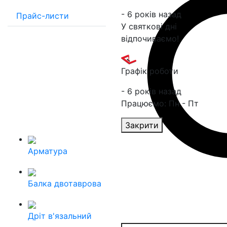
- 6 років назад
Прайс-листи
У святкові дні
відпочиваємо!
Графік роботи
- 6 років назад
Працюємо: Пн - Пт
Закрити
Арматура
Балка двотаврова
Дріт в'язальний