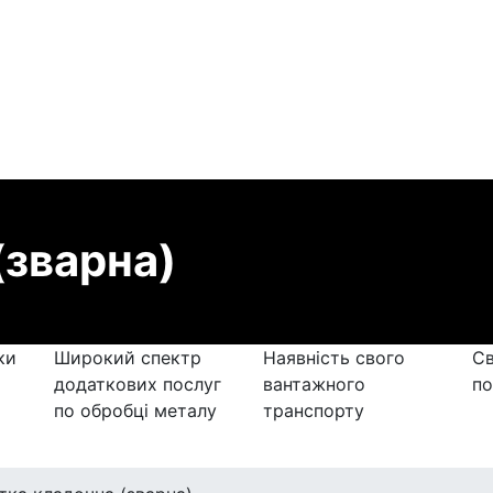
(зварна)
ки
Широкий спектр
Наявність свого
Св
додаткових послуг
вантажного
по
по обробці металу
транспорту