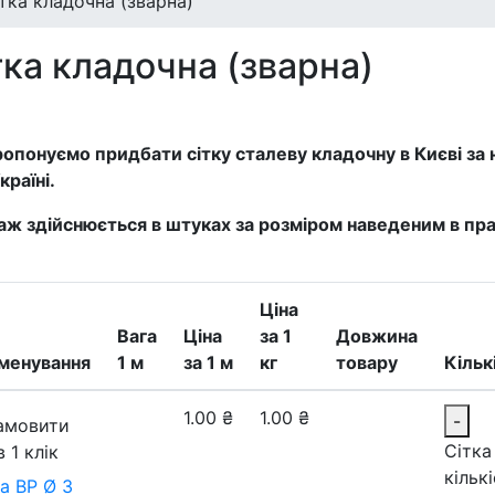
тка кладочна (зварна)
тка кладочна (зварна)
опонуємо придбати сітку сталеву кладочну в Києві за
країні.
ж здійснюється в штуках за розміром наведеним в пра
Ціна
Вага
Ціна
за 1
Довжина
менування
1 м
за 1 м
кг
товару
Кільк
1.00
₴
1.00
₴
-
амовити
Сітка
в 1 клік
кільк
а ВР Ø 3