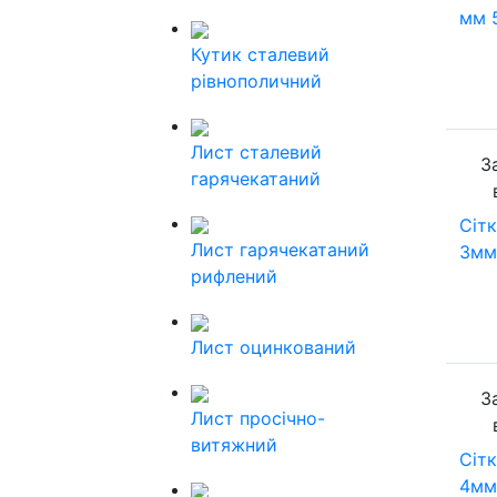
мм 
Кутик сталевий
рівнополичний
Лист сталевий
З
гарячекатаний
Сітк
Лист гарячекатаний
3мм
рифлений
Лист оцинкований
З
Лист просічно-
витяжний
Сітк
4мм