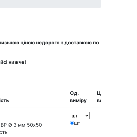
 низькою ціною недорого з доставкою по
йсі нижче!
Од.
Ціна
ість
виміру
всього
Дії
Add to
шт
 ВР Ø 3 мм 50х50
Порі
ість