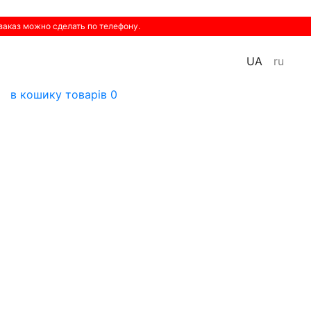
 заказ можно сделать по телефону.
UA
ru
в кошику
товарів
0