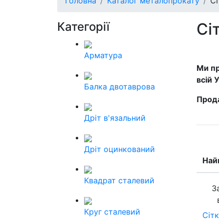
Головна
Каталог металопрокату
Сі
Категорії
Сі
Арматура
Ми пр
всій У
Балка двотаврова
Прода
Дріт в'язальний
Дріт оцинкований
Най
Квадрат сталевий
З
Круг сталевий
Сітк