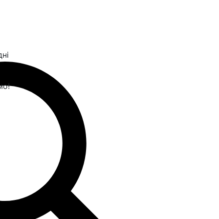
дні
мо!