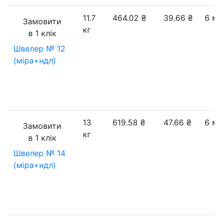
11.7
464.02
₴
39.66
₴
6 м
Замовити
кг
в 1 клік
Швелер № 12
(міра+ндл)
13
619.58
₴
47.66
₴
6 м
Замовити
кг
в 1 клік
Швелер № 14
(міра+ндл)