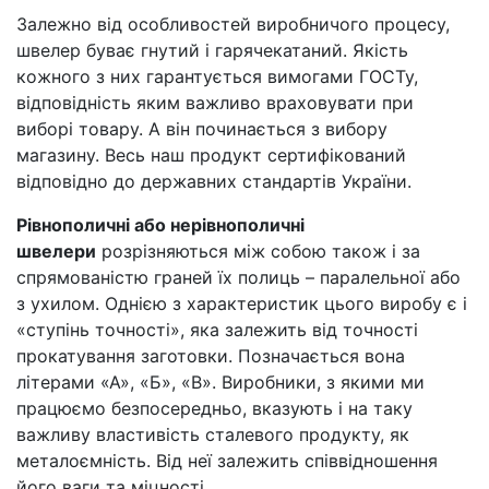
Залежно від особливостей виробничого процесу,
швелер буває гнутий і гарячекатаний. Якість
кожного з них гарантується вимогами ГОСТу,
відповідність яким важливо враховувати при
виборі товару. А він починається з вибору
магазину. Весь наш продукт сертифікований
відповідно до державних стандартів України.
Рівнополичні або нерівнополичні
швелери
розрізняються між собою також і за
спрямованістю граней їх полиць – паралельної або
з ухилом. Однією з характеристик цього виробу є і
«ступінь точності», яка залежить від точності
прокатування заготовки. Позначається вона
літерами «А», «Б», «В». Виробники, з якими ми
працюємо безпосередньо, вказують і на таку
важливу властивість сталевого продукту, як
металоємність. Від неї залежить співвідношення
його ваги та міцності.