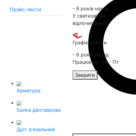
- 6 років назад
Прайс-листи
У святкові дні
відпочиваємо!
Графік роботи
- 6 років назад
Працюємо: Пн - Пт
Закрити
Арматура
Балка двотаврова
Дріт в'язальний