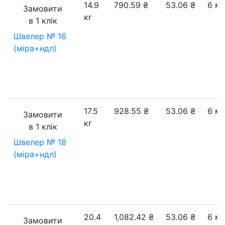
14.9
790.59
₴
53.06
₴
6 м
Замовити
кг
в 1 клік
Швелер № 16
(міра+ндл)
17.5
928.55
₴
53.06
₴
6 м
Замовити
кг
в 1 клік
Швелер № 18
(міра+ндл)
20.4
1,082.42
₴
53.06
₴
6 м
Замовити