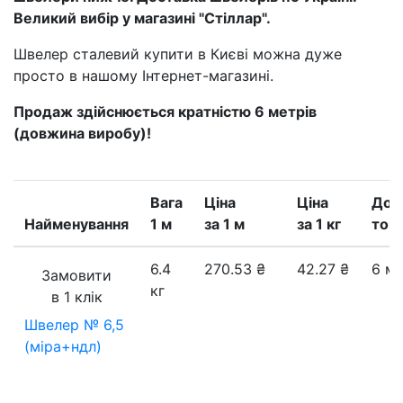
Великий вибір у магазині "Стіллар".
Швелер сталевий купити в Києві можна дуже
просто в нашому Інтернет-магазині.
Продаж здійснюється кратністю 6 метрів
(довжина виробу)!
Вага
Ціна
Ціна
Дов
Найменування
1 м
за 1 м
за 1 кг
тов
6.4
270.53
₴
42.27
₴
6 м
Замовити
кг
в 1 клік
Швелер № 6,5
(міра+ндл)