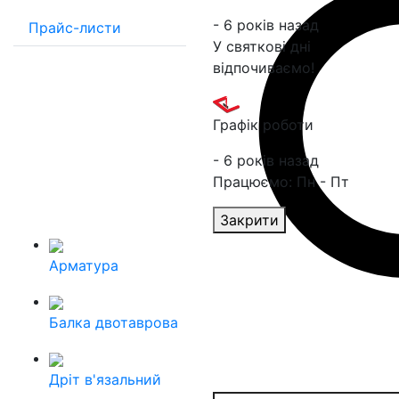
- 6 років назад
Прайс-листи
У святкові дні
відпочиваємо!
Графік роботи
- 6 років назад
Працюємо: Пн - Пт
Закрити
Арматура
Балка двотаврова
Дріт в'язальний