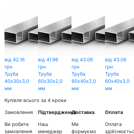
від
42.16
від
41.96
від
43.06
від
43.06
грн
грн
грн
грн
Труба
Труба
Труба
Труба
40х30х3,0
60х30х2,0
80х40х2,0
60х40х3,0
мм
мм
мм
мм
Купівля всього за 4 кроки
Замовлення
Підтвердження
Доставка
Оплата
Ви робите
Наш
Ми
Оплата
замовлення
менеджер
формуємо
здійснюєть