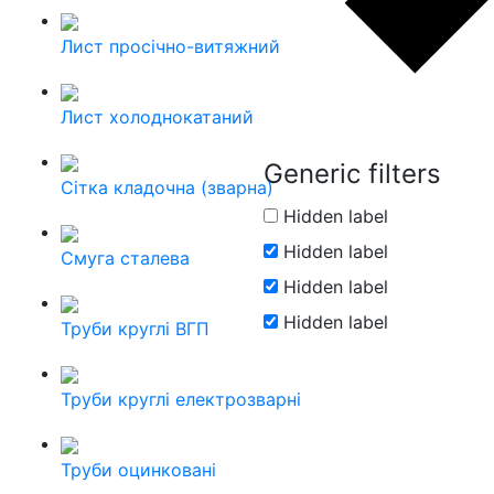
Лист просічно-витяжний
Лист холоднокатаний
Generic filters
Сітка кладочна (зварна)
Hidden label
Hidden label
Смуга сталева
Hidden label
Hidden label
Труби круглі ВГП
Труби круглі електрозварні
Труби оцинковані