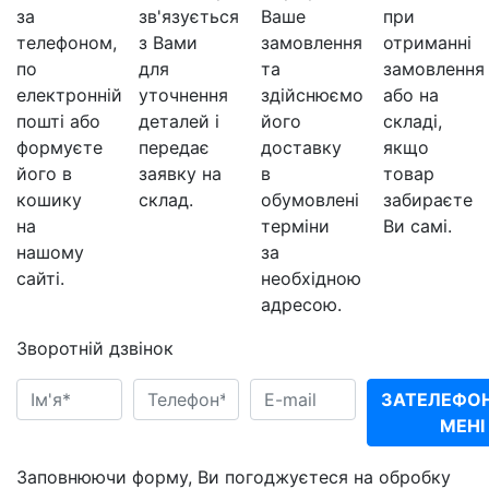
за
зв'язується
Ваше
при
телефоном,
з Вами
замовлення
отриманні
по
для
та
замовлення
електронній
уточнення
здійснюємо
або на
пошті або
деталей і
його
складі,
формуєте
передає
доставку
якщо
його в
заявку на
в
товар
кошику
склад.
обумовлені
забираєте
на
терміни
Ви самі.
нашому
за
сайті.
необхідною
адресою.
Зворотній дзвінок
ЗАТЕЛЕФО
МЕНІ
Заповнюючи форму, Ви погоджуєтеся на обробку