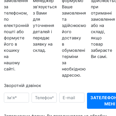
замовлення
менеджер
формуємо
здійснюєть
за
зв'язується
Ваше
при
телефоном,
з Вами
замовлення
отриманні
по
для
та
замовлення
електронній
уточнення
здійснюємо
або на
пошті або
деталей і
його
складі,
формуєте
передає
доставку
якщо
його в
заявку на
в
товар
кошику
склад.
обумовлені
забираєте
на
терміни
Ви самі.
нашому
за
сайті.
необхідною
адресою.
Зворотній дзвінок
ЗАТЕЛЕФО
МЕНІ