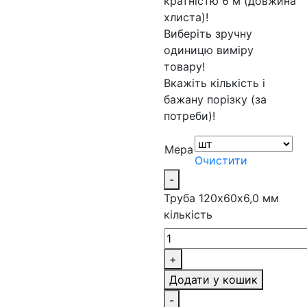
кратністю 6 м (довжина
хлиста)!
Виберіть зручну
одиницю виміру
товару!
Вкажіть кількість і
бажану порізку (за
потреби)!
Мера
Очистити
-
Труба 120х60х6,0 мм
кількість
+
Додати у кошик
-