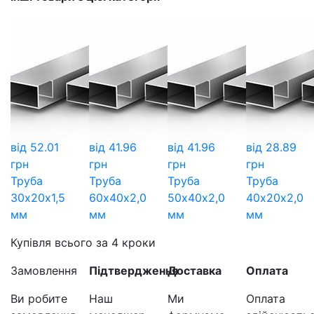
від
52.01
від
41.96
від
41.96
від
28.89
грн
грн
грн
грн
Труба
Труба
Труба
Труба
30х20х1,5
60х40х2,0
50х40х2,0
40х20х2,0
мм
мм
мм
мм
Купівля всього за 4 кроки
Замовлення
Підтвердження
Доставка
Оплата
Ви робите
Наш
Ми
Оплата