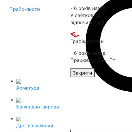
- 6 років назад
Прайс-листи
У святкові дні
відпочиваємо!
Графік роботи
- 6 років назад
Працюємо: Пн - Пт
Закрити
Арматура
Балка двотаврова
Дріт в'язальний