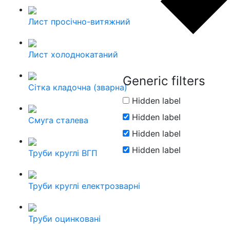
Лист просічно-витяжний
Лист холоднокатаний
Generic filters
Сітка кладочна (зварна)
Hidden label
Hidden label
Смуга сталева
Hidden label
Hidden label
Труби круглі ВГП
Труби круглі електрозварні
Труби оцинковані