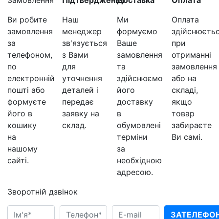
Замовлення
Підтвердження
Доставка
Оплата
Ви робите
Наш
Ми
Оплата
замовлення
менеджер
формуємо
здійснюєть
за
зв'язується
Ваше
при
телефоном,
з Вами
замовлення
отриманні
по
для
та
замовлення
електронній
уточнення
здійснюємо
або на
пошті або
деталей і
його
складі,
формуєте
передає
доставку
якщо
його в
заявку на
в
товар
кошику
склад.
обумовлені
забираєте
на
терміни
Ви самі.
нашому
за
сайті.
необхідною
адресою.
Зворотній дзвінок
ЗАТЕЛЕФО