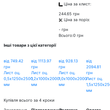
Ціна за
хлист:
244.65 грн
Ціна за
поріз:
- грн
Всього:
0 грн
Інші товари з цієї категорії
від
749.42
від
1113.97
від
928.13
від
грн
грн
грн
2094.81
Лист оц.
Лист оц.
Лист оц.
грн
0,5х1250х2500
1,2х1000х2000
1,0х1000х2000
Лист оц.
мм
мм
мм
1,5х1250х2
мм
Купівля всього за 4 кроки