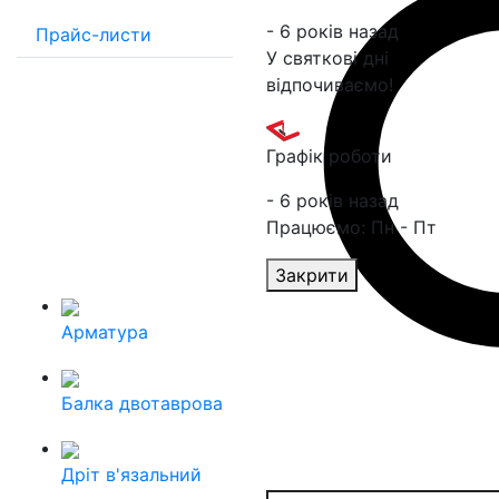
- 6 років назад
Прайс-листи
У святкові дні
відпочиваємо!
Графік роботи
- 6 років назад
Працюємо: Пн - Пт
Закрити
Арматура
Балка двотаврова
Дріт в'язальний