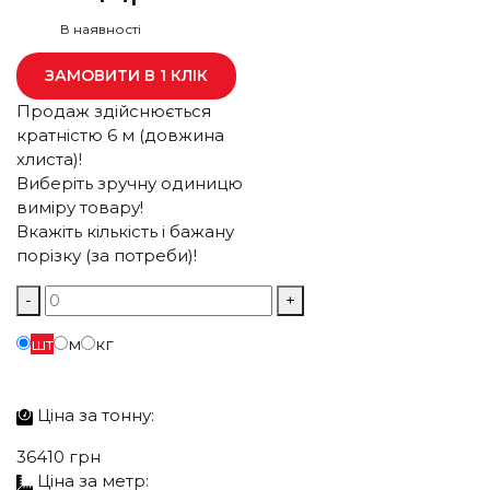
В наявності
ЗАМОВИТИ В 1 КЛІК
Продаж здійснюється
кратністю 6 м (довжина
хлиста)!
Виберіть зручну одиницю
виміру товару!
Вкажіть кількість і бажану
порізку (за потреби)!
-
+
шт
м
кг
Ціна за
тонну:
36410 грн
Ціна за
метр: