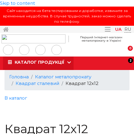
Skip to content
Сайт находится на бета тестировании и доработке, извините за
временные неудобства. В случае трудностей, заказ можно сделать
по телефону.
Toggle navi
UA
RU
Перший Інтернет-магазин
металопрокату в Україні
0
2
КАТАЛОГ ПРОДУКЦІЇ
Головна
Каталог металопрокату
Квадрат сталевий
Квадрат 12х12
В каталог
Квадрат 12х12