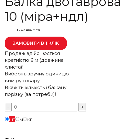
Балка двотаврова
10 (міра+ндл)
В наявності
ЗАМОВИТИ В 1 КЛІК
Продаж здійснюється
кратністю 6 м (довжина
хлиста)!
Виберіть зручну одиницю
виміру товару!
Вкажіть кількість і бажану
порізку (за потреби)!
-
+
шт
м
кг