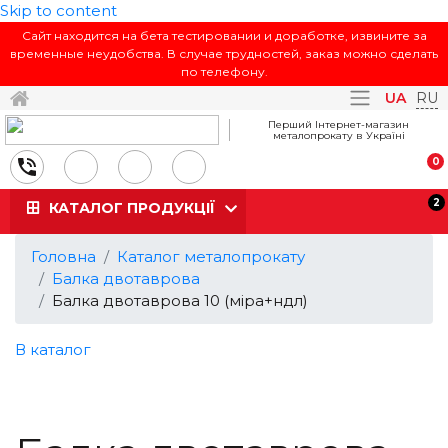
Skip to content
Сайт находится на бета тестировании и доработке, извините за
временные неудобства. В случае трудностей, заказ можно сделать
по телефону.
Toggle navi
UA
RU
Перший Інтернет-магазин
металопрокату в Україні
0
2
КАТАЛОГ ПРОДУКЦІЇ
Головна
Каталог металопрокату
Балка двотаврова
Балка двотаврова 10 (міра+ндл)
В каталог