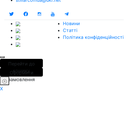
stillarcomua@ukr.net
Новини
Статті
Політика конфіденційності
Перейти до
кошику
Оформити
замовлення
X