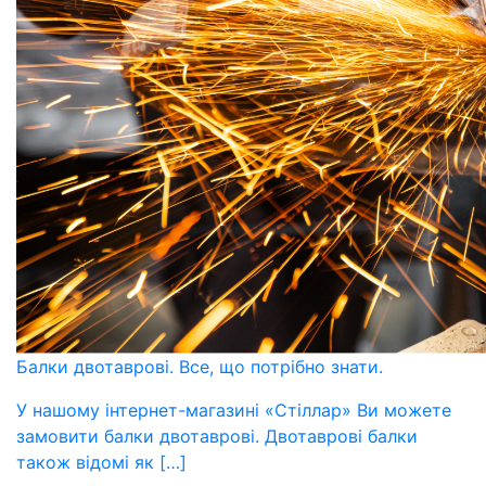
Балки двотаврові. Все, що потрібно знати.
У нашому інтернет-магазині «Стіллар» Ви можете
замовити балки двотаврові. Двотаврові балки
також відомі як […]