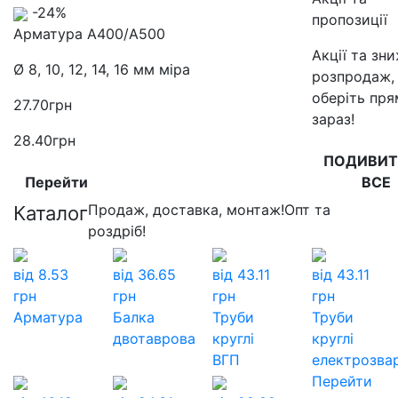
-24%
пропозиції
Арматура А400/А500
Акції та зн
Ø 8, 10, 12, 14, 16 мм міра
розпродаж,
оберіть пр
27.70
грн
зараз!
28.40
грн
ПОДИВИТ
Перейти
ВСЕ
Продаж, доставка, монтаж!
Опт та
Каталог
роздріб!
від
8.53
від
36.65
від
43.11
від
43.11
грн
грн
грн
грн
Арматура
Балка
Труби
Труби
двотаврова
круглі
круглі
ВГП
електрозвар
Перейти