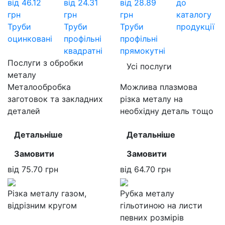
від
46.12
від
24.31
від
28.89
до
грн
грн
грн
каталогу
Труби
Труби
Труби
продукції
оцинковані
профільні
профільні
квадратні
прямокутні
Послуги з обробки
Усі послуги
металу
Металообробка
Можлива плазмова
заготовок та закладних
різка металу на
деталей
необхідну деталь тощо
Детальніше
Детальніше
Замовити
Замовити
від
75.70
грн
від
64.70
грн
Різка металу газом,
Рубка металу
відрізним кругом
гільотиною на листи
певних розмірів