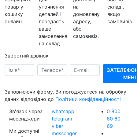
товар у
уточнення
на
складі,
кошику
деталей і
домовлену
якщо
онлайн.
передасть
адресу,
самовивіз.
ваше
або
замовлення
самовивіз.
на склад.
Зворотній дзвінок
ЗАТЕЛЕФО
МЕНІ
Заповнюючи форму, Ви погоджуєтеся на обробку
даних відповідно до
Політики конфіденційності
Зв'язок через
whatsapp
0 800
месенджери
telegram
60 60
viber
69
Ми доступні
messenger