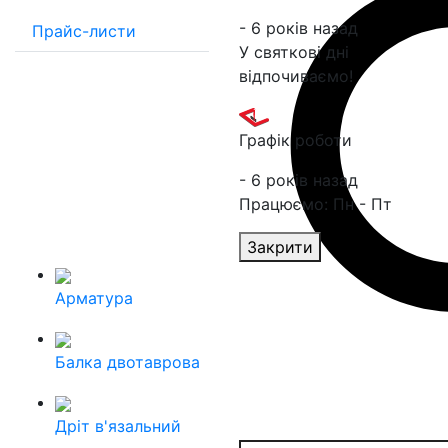
- 6 років назад
Прайс-листи
У святкові дні
відпочиваємо!
Графік роботи
- 6 років назад
Працюємо: Пн - Пт
Закрити
Арматура
Балка двотаврова
Дріт в'язальний