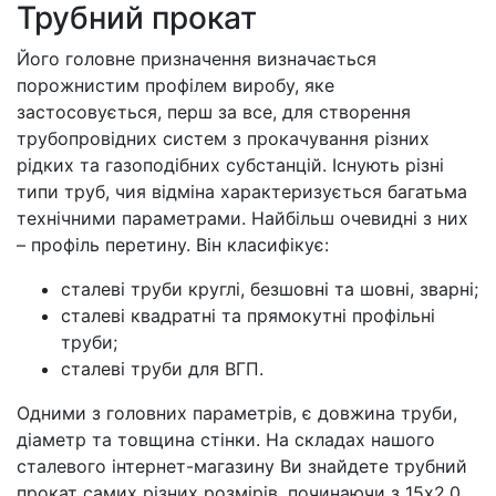
Трубний прокат
Його головне призначення визначається
порожнистим профілем виробу, яке
застосовується, перш за все, для створення
трубопровідних систем з прокачування різних
рідких та газоподібних субстанцій. Існують різні
типи труб, чия відміна характеризується багатьма
технічними параметрами. Найбільш очевидні з них
– профіль перетину. Він класифікує:
сталеві труби круглі, безшовні та шовні, зварні;
сталеві квадратні та прямокутні профільні
труби;
сталеві труби для ВГП.
Одними з головних параметрів, є довжина труби,
діаметр та товщина стінки. На складах нашого
сталевого інтернет-магазину Ви знайдете трубний
прокат самих різних розмірів, починаючи з 15х2,0