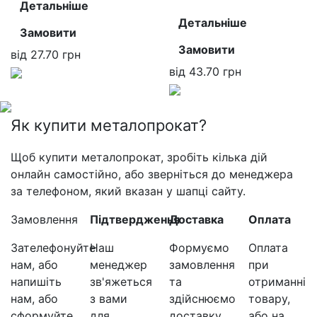
Детальніше
Детальніше
Замовити
Замовити
від
27.70
грн
від
43.70
грн
Як купити металопрокат?
Щоб купити металопрокат, зробіть кілька дій
онлайн самостійно, або зверніться до менеджера
за телефоном, який вказан у шапці сайту.
Замовлення
Підтвердження
Доставка
Оплата
Зателефонуйте
Наш
Формуємо
Оплата
нам, або
менеджер
замовлення
при
напишіть
зв'яжеться
та
отриманні
нам, або
з вами
здійснюємо
товару,
сформуйте
для
доставку
або на