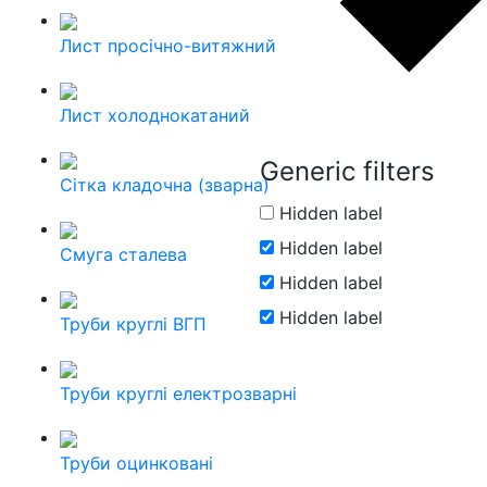
Лист просічно-витяжний
Лист холоднокатаний
Generic filters
Сітка кладочна (зварна)
Hidden label
Hidden label
Смуга сталева
Hidden label
Hidden label
Труби круглі ВГП
Труби круглі електрозварні
Труби оцинковані